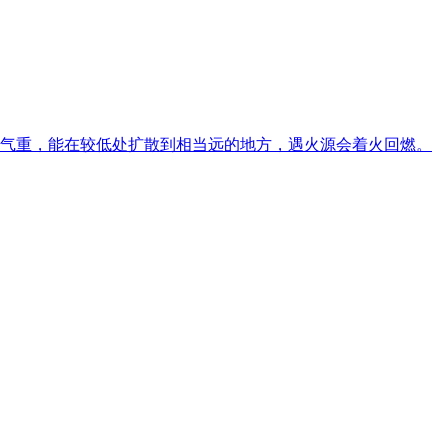
气重，能在较低处扩散到相当远的地方，遇火源会着火回燃。 ​