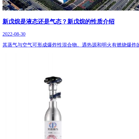
新戊烷是液态还是气态？新戊烷的性质介绍
2022-08-30
其蒸气与空气可形成爆炸性混合物。遇热源和明火有燃烧爆炸的