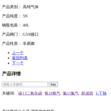
产品类别：
高纯气体
产品纯度：
5N
钢瓶包装：
40L
产品阀门：
G5/8接口
产品性质：
非易燃
上一个
返回列表
下一个
产品详情
关键词:
碳13二氧化碳
氧18氧气
氮15氮气
新成烷
1-丁炔