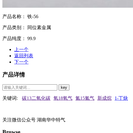
产品名称：
铁-56
产品类别：
同位素金属
产品纯度：
99.9
上一个
返回列表
下一个
产品详情
关键词:
碳13二氧化碳
氧18氧气
氮15氮气
新成烷
1-丁炔
关注微信公众号
湖南华中特气
Browse